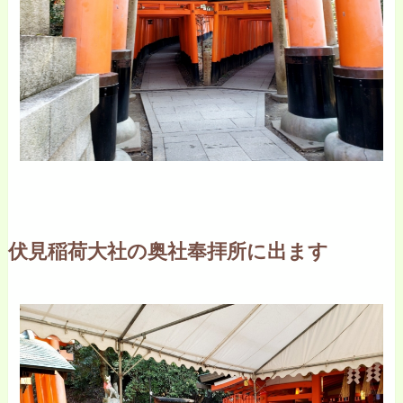
伏見稲荷大社の奥社奉拝所に出ます