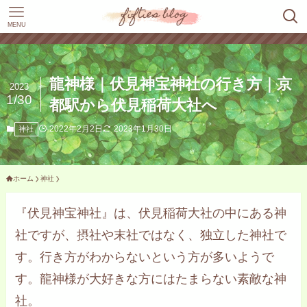
MENU
龍神様｜伏見神宝神社の行き方｜京
2023
1/30
都駅から伏見稲荷大社へ
2022年2月2日
2023年1月30日
神社
ホーム
神社
『伏見神宝神社』は、伏見稲荷大社の中にある神
社ですが、摂社や末社ではなく、独立した神社で
す。行き方がわからないという方が多いようで
す。龍神様が大好きな方にはたまらない素敵な神
社。